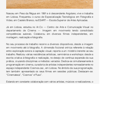
Nasceu em Peso da Régua em 1991 e é descendente Angolano, vive e trabalha
em Lisboa. Frequentou o curso de Especialização Tecnológica em Fotografia e
Vídeo, em Castelo Branco, na ESART — Escola Superior de Artes Aplicadas.
Já em Lisboa, estudou no Ar.Co — Centro de Arte e Comunicação Visual no
departamento de Cinema — Imagem em movimento tendo consolidado
competências autorais. Colaborou em diversos filmes independentes, em
montagem, realização e fotografia.
No seu processo de trabalho recorre a diversos dispositivos, desde a imagem
em movimento até à fotografia. A dimensão ficcional onírica referente à relação
entre exploração sonora e captação visual, reporta a um mistério inerente ao seu
trabalho. Realizou várias residências artísticas, seminários e workshops desde a
escrita criativa à fotografia e realização, no desejo de contínua expansão da sua
prática, cruzando disciplinas e métodos variados. Dedica-se simultaneamente à
programação em cinema, curadoria de artistas independentes nomeadamente no
espaço independente Cosmos.cac., em Lisboa. No âmbito da sua programação,
tem também apresentado os seus filmes em
sessões públicas. Destacam-se:
“Cinemateca”, “Cosmos” e“Fuso”.
Estando em constante colaboração com vários artistas, músicos e realizadores, o
seu trabalho desenvolve-se de uma maneira colectiva sem perder o foco
individual e autoral. Destaca-se a sua dedicação e atenção ao cinema
contemporâneo português, na consciência e sensibilidade que o levam a criar
espaços para o apresentar e experimentar, conhecendo os meios de que dispõe,
as suas capacidades e as suas limitações.
j.rawos@gmail.com
IG joaorawos
918867801