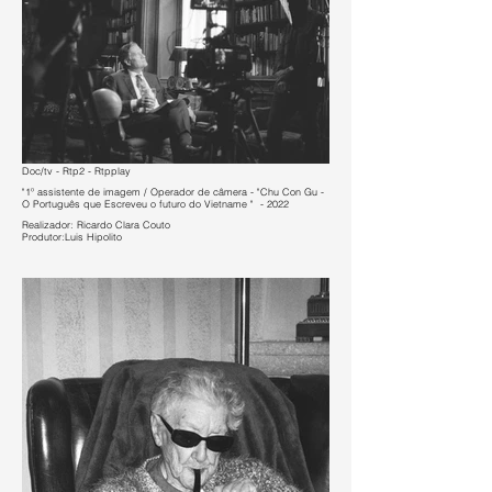
Doc/tv - Rtp2 - Rtpplay
"1º assistente de imagem / Operador de câmera - "Chu Con Gu -
O Português que Escreveu o futuro do Vietname " - 2022
Realizador: Ricardo Clara Couto
Produtor:Luis Hipolito