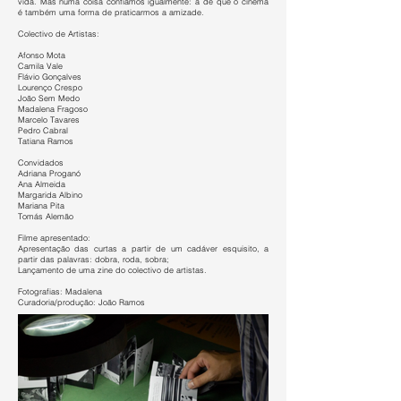
vida. Mas numa coisa confiamos igualmente: a de que o cinema
é também uma forma de praticarmos a amizade.
Colectivo de Artistas:
Afonso Mota
Camila Vale
Flávio Gonçalves
Lourenço Crespo
João Sem Medo
Madalena Fragoso
Marcelo Tavares
Pedro Cabral
Tatiana Ramos
Convidados
Adriana Proganó
Ana Almeida
Margarida Albino
Mariana Pita
Tomás Alemão
Filme apresentado:
Apresentação das curtas a partir de um cadáver esquisito, a
partir das palavras: dobra, roda, sobra;
Lançamento de uma zine do colectivo de artistas.
Fotografias: Madalena
Curadoria/produção: João Ramos