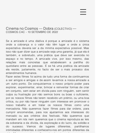
Cinema no Cosmos — Dobr
a
—
(COLECTIVO)
COSMOS.CAC - 1
0
SETEMBRO DE 2022
Se a amizade é uma dádiva é porque a amizade é o sistema
onde a cobrança e o valor não têm lugar e onde a única
expectativa deveria ser a da mínima expectativa possível. Mas
isso não quer dizer que a amizade seja uma garantia, já que ela é
também, e sobretudo, uma prática que deve ser exercida no
espaço e no tempo. A amizade vive, por isso mesmo, das
relações mais concretas que estabelecem a partilha do
quotidiano entre as pessoas. E se há uma poética da amizade
ela reside, justamente, no facto de ser o mais prosaico dos
entendimentos humanos.
Fazer estes filmes foi acima de tudo uma forma de continuarmos
a ser amigos e amigas e de assim levarmos a nossa amizade a
um outro ponto. De conquistarmos o nosso próprio poder para
explorar, experimentar, errar, brincar e reinventar formas de criar
em conjunto, sem estar em dívida para com ninguém, sem sentir
culpa ou frustração por não sermos bons ou boas o suficiente,
por os nossos filmes não terem recebido um prémio, ou uma boa
crítica, ou por não haver ninguém com interesse em promover o
nosso trabalho e em tratar os nossos filmes como uma
mercadoria. Não queremos fazer filmes para dar ordens, para
cumprir encomendas, para nos ajustarmos aos interesses do
mercado ou aos critérios dos festivais. Não queremos que
mandem em nós nem queremos que o cinema reproduza as leis
da soberania e da dívida, da exploração e do lucro, da solidão e
do sucesso. Viemos de lugares diferentes, partilhamos
intimidades diferentes e conhecemo-nos em pontos diferentes da